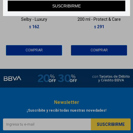
SUSCRIBIRME
Crema de afeitar en pomo Dr
Nivea men espuma de afeitar
Selby - Luxury
200 ml - Protect & Care
162
291
$
$
Newsletter
¡Suscribite y recibí todas nuestras novedades!
SUSCRIBIRME