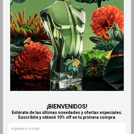
Retiros gratuitos en tiendas
Productos que te pueden interesar
¡BIENVENIDOS!
Entérate de las últimas novedades y ofertas especiales.
Suscribite y obtené 10% off en tu primera compra.
Llega
HOY
Llega
HOY
Llega
HOY
Llega
HOY