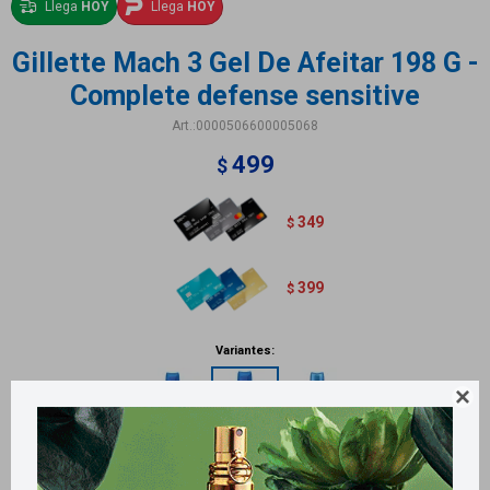
Llega
HOY
Llega
HOY
Gillette Mach 3 Gel De Afeitar 198 G -
Complete defense sensitive
0000506600005068
499
$
349
$
399
$
Variantes:

Métodos y costos de envío