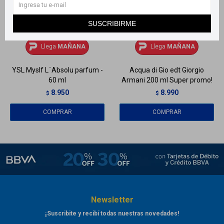
SUSCRIBIRME
Llega
MAÑANA
Llega
MAÑANA
Llega
MAÑANA
Llega
MAÑANA
YSL Myslf L¨Absolu parfum -
Acqua di Gio edt Giorgio
60 ml
Armani 200 ml Super promo!
8.950
8.990
$
$
Newsletter
¡Suscribite y recibí todas nuestras novedades!