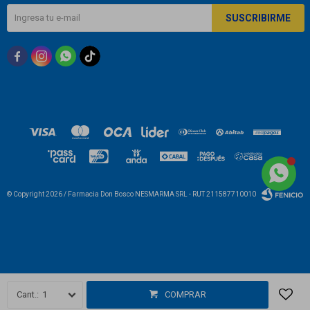
SUSCRIBIRME



© Copyright 2026 / Farmacia Don Bosco NESMARMA SRL - RUT 211587710010
Fenicio
1
COMPRAR