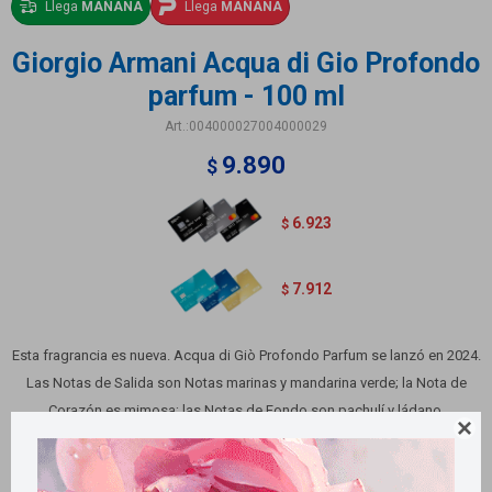
Llega
MAÑANA
Llega
MAÑANA
Giorgio Armani Acqua di Gio Profondo
parfum - 100 ml
004000027004000029
9.890
$
6.923
$
7.912
$
Esta fragrancia es nueva. Acqua di Giò Profondo Parfum se lanzó en 2024.
Las Notas de Salida son Notas marinas y mandarina verde; la Nota de
Corazón es mimosa; las Notas de Fondo son pachulí y ládano.

Variantes: