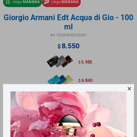
Llega
MAÑANA
Llega
MAÑANA
Giorgio Armani Edt Acqua di Gio - 100
ml
00300840030087
8.550
$
5.985
$
6.840
$

Métodos y costos de envío
Retiros gratuitos en tiendas