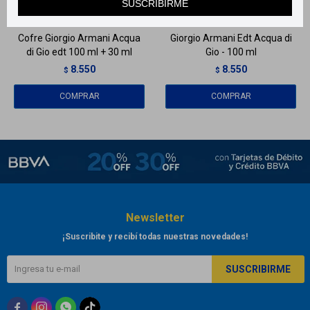
SUSCRIBIRME
Llega
HOY
Llega
HOY
Cofre Giorgio Armani Acqua
Giorgio Armani Edt Acqua di
di Gio edt 100 ml + 30 ml
Gio - 100 ml
8.550
8.550
$
$
Newsletter
¡Suscribite y recibí todas nuestras novedades!
SUSCRIBIRME


