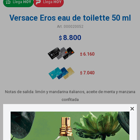
Llega
HOY
Llega
HOY
Versace Eros eau de toilette 50 ml
000020052
8.800
$
6.160
$
7.040
$
Notas de salida: limón y mandarina italianos, aceite de menta y manzana
confitada
Notas de corazón: flor de geranio, esencia de salvia, AmberMax®

Notas de fondo: cedro de Atlas y Virginia, esencia Vetiver Orpur®, esencia
Patchouli Coeur Orpur®, sándalo