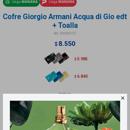
Llega
MAÑANA
Llega
MAÑANA
Cofre Giorgio Armani Acqua di Gio edt
+ Toalla
00005157
8.550
$
5.985
$
6.840
$
Incluye:

1 Eau de toilette Acqua di Gio 100 ml
1 Toalla 70x160 cm
Métodos y costos de envío