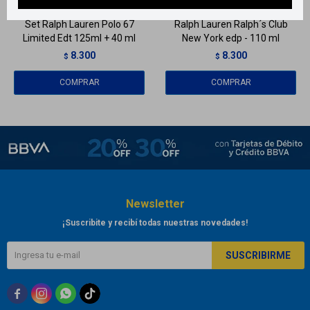
Set Ralph Lauren Polo 67
Ralph Lauren Ralph´s Club
Limited Edt 125ml + 40 ml
New York edp - 110 ml
8.300
8.300
$
$
Newsletter
¡Suscribite y recibí todas nuestras novedades!
SUSCRIBIRME


