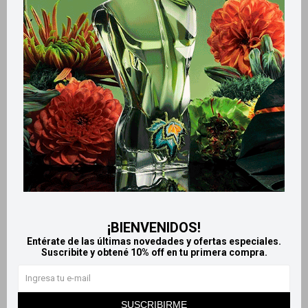
Retiros gratuitos en tiendas
Productos que te pueden interesar
¡BIENVENIDOS!
Entérate de las últimas novedades y ofertas especiales.
Suscribite y obtené 10% off en tu primera compra.
Llega
MAÑANA
Llega
MAÑANA
Llega
MAÑANA
Llega
MAÑANA
SUSCRIBIRME