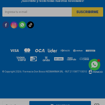
¡Suscribite y recibí todas nuestras novedades!
SUSCRIBIRME



© Copyright 2026 / Farmacia Don Bosco NESMARMA SRL - RUT 211587710010
Fenicio