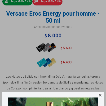
Llega
MAÑANA
Llega
MAÑANA
Versace Eros Energy pour homme -
50 ml
00002000850000200086
8.000
$
5.600
$
6.400
$
Las Notas de Salida son limón (lima ácida), naranja sanguina, toronja
(pomelo), lima (limón verde), bergamota de Sicilia y mandarina; las Notas
de Corazón son pimienta rosa, ámbar blanco y grosellas negras; las
Notas de Fondo son musgo de roble, almizcle

Variantes: