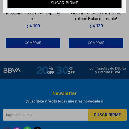
SUSCRIBIRME
Moschino Toy 2 Pearl edp - 30
Victorinox Forget me no 100
ml
ml con Bolso de regalo!
4.100
4.130
$
$
Newsletter
¡Suscribite y recibí todas nuestras novedades!
SUSCRIBIRME