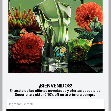
Retiros gratuitos en tiendas
Productos que te pueden interesar
¡BIENVENIDOS!
Entérate de las últimas novedades y ofertas especiales.
Suscribite y obtené 10% off en tu primera compra.
Llega
HOY
Llega
HOY
Llega
HOY
Llega
HOY