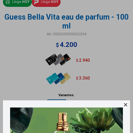
Llega
HOY
Llega
HOY
Guess Bella Vita eau de parfum - 100
ml
0000209300002094
4.200
$
2.940
$
3.360
$
Variantes:

Métodos y costos de envío