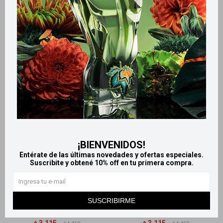
Productos que te pueden interesar
¡BIENVENIDOS!
Entérate de las últimas novedades y ofertas especiales.
Llega
HOY
Llega
HOY
Suscribite y obtené 10% off en tu primera compra.
Llega en
2 HS
Llega en
2 HS
SUSCRIBIRME
Jean Paul Gaultier Edp La
Jean Paul Gaultier La Belle
Belle 30ml
Paradise Garden - 30 ml
3.115
3.115