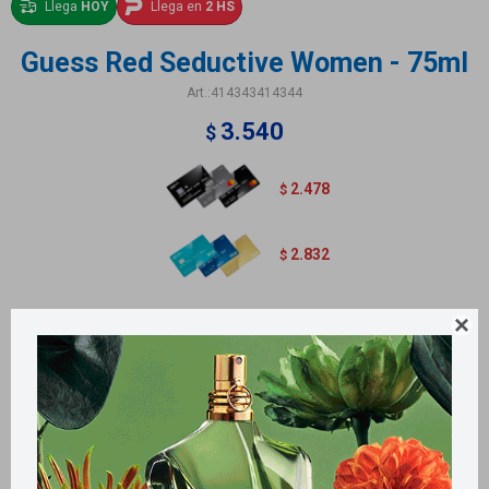
Llega
HOY
Llega en
2 HS
Guess Red Seductive Women - 75ml
414343414344
3.540
$
2.478
$
2.832
$
Guess Red Seductive para mujer.

Métodos y costos de envío
Retiros gratuitos en tiendas