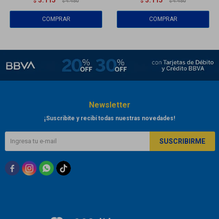
$
4.450
$
4.450
$
$
Newsletter
¡Suscribite y recibí todas nuestras novedades!
SUSCRIBIRME


