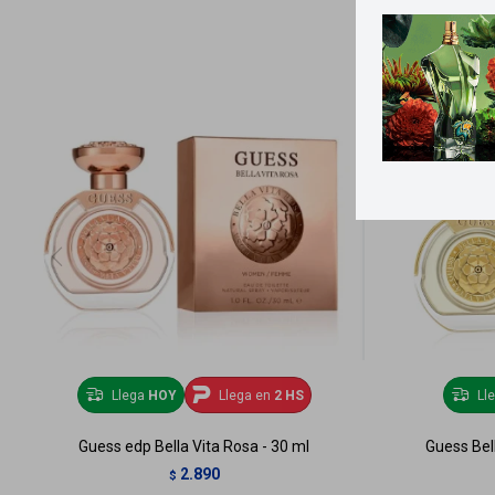
Llega
HOY
Llega en
2 HS
Ll
Guess edp Bella Vita Rosa - 30 ml
Guess Bel
2.890
$