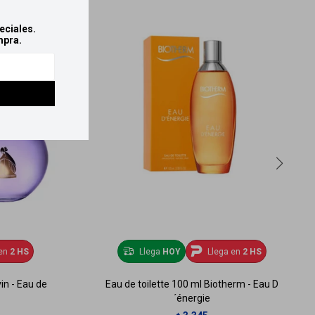
eciales.
mpra.
en
2 HS
Llega
HOY
Llega en
2 HS
in - Eau de
Eau de toilette 100 ml Biotherm - Eau D
´énergie