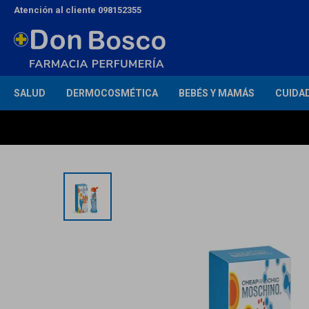
Atención al cliente 098152355
SALUD
DERMOCOSMÉTICA
BEBÉS Y MAMÁS
CUIDA