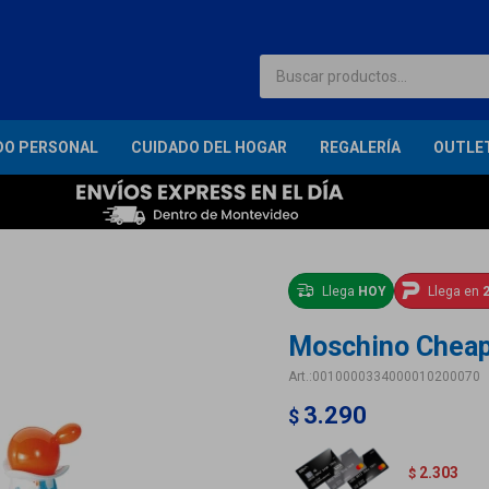
DO PERSONAL
CUIDADO DEL HOGAR
REGALERÍA
OUTLE
Llega
HOY
Llega en
2
Moschino Cheap 
0010000334000010200070
3.290
$
2.303
$