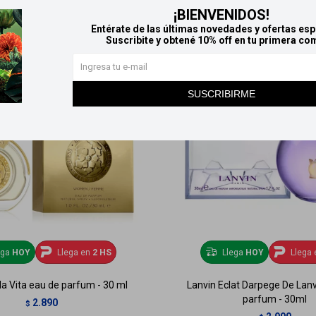
¡BIENVENIDOS!
Entérate de las últimas novedades y ofertas esp
Suscribite y obtené 10% off en tu primera co
SUSCRIBIRME
ega
HOY
Llega en
2 HS
Llega
HOY
Llega 
la Vita eau de parfum - 30 ml
Lanvin Eclat Darpege De Lanv
parfum - 30ml
2.890
$