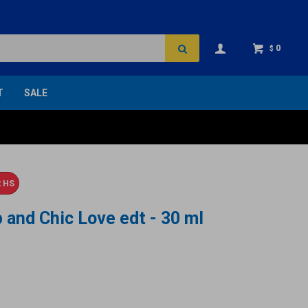
0
$
T
SALE
 HS
and Chic Love edt - 30 ml