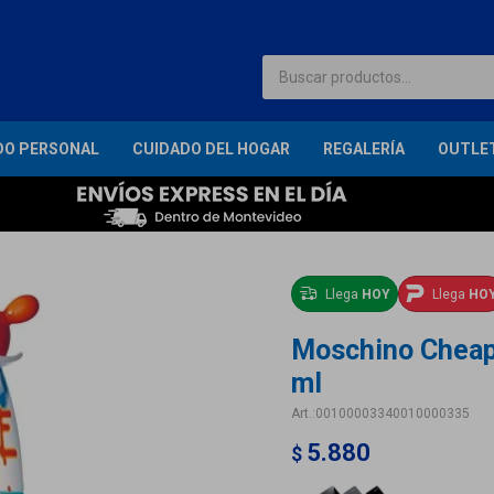
DO PERSONAL
CUIDADO DEL HOGAR
REGALERÍA
OUTLE
Llega
HOY
Llega
HO
Moschino Cheap 
ml
00100003340010000335
5.880
$