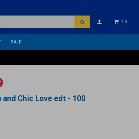
0
$
T
SALE
Y
and Chic Love edt - 100