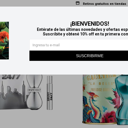
Retiros gratuitos en tiendas
Productos que te pueden interesar
¡BIENVENIDOS!
Entérate de las últimas novedades y ofertas esp
Suscribite y obtené 10% off en tu primera co
SUSCRIBIRME