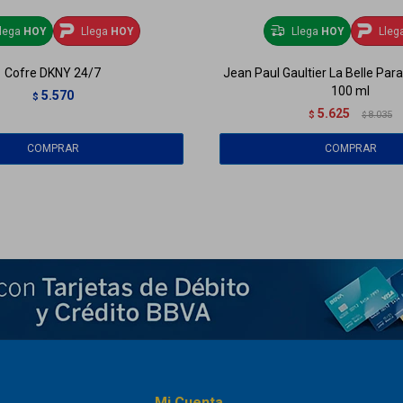
lega
HOY
Llega
HOY
Llega
HOY
Lleg
Cofre DKNY 24/7
Jean Paul Gaultier La Belle Par
100 ml
5.570
$
5.625
$
8.035
$
Mi Cuenta