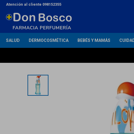
Atención al cliente 098152355
SALUD
DERMOCOSMÉTICA
BEBÉS Y MAMÁS
CUIDA