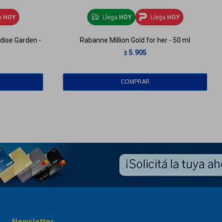
a
HOY
Llega
HOY
Llega
HOY
adise Garden -
Rabanne Million Gold for her - 50 ml
5.905
$
Newsletter