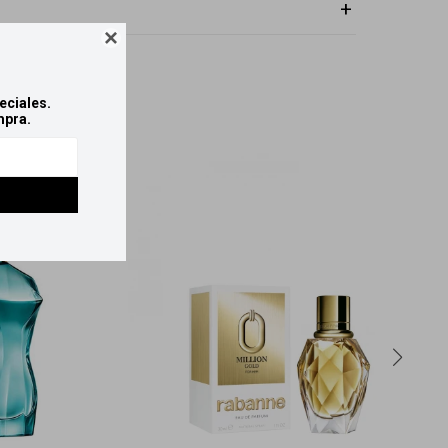

eciales.
mpra.