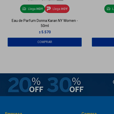
Llega
HOY
Llega
HOY
L
Eau de Parfum Donna Karan NY Women -
50ml
5.570
$
Empresa
Compra