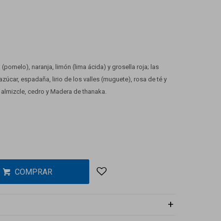
(pomelo), naranja, limón (lima ácida) y grosella roja; las
úcar, espadaña, lirio de los valles (muguete), rosa de té y
 almizcle, cedro y Madera de thanaka.
COMPRAR