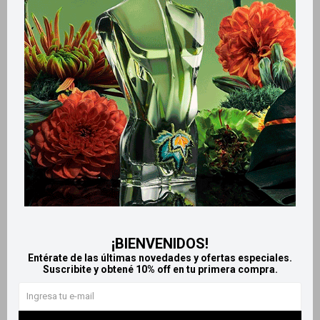
Retiros gratuitos en tiendas
Productos que te pueden interesar
¡BIENVENIDOS!
Entérate de las últimas novedades y ofertas especiales.
Suscribite y obtené 10% off en tu primera compra.
Llega
HOY
Llega
HOY
Llega
HOY
Llega
HOY