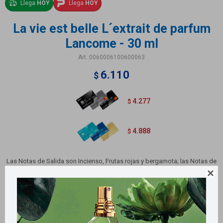
Llega
HOY
Llega
HOY
La vie est belle L´extrait de parfum
Lancome - 30 ml
0060006100600063
6.110
$
4.277
$
4.888
$
Las Notas de Salida son Incienso, Frutas rojas y bergamota; las Notas de
Corazón son Iris Pallida y rosa de Damasco; la Nota de Fondo es madera

de oud.
Métodos y costos de envío