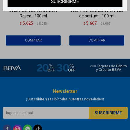
SUSCRIBIRME
Jean Paul Gaultier La Belle
Jean Paul Gaultier Divine eau
Rosea - 100 ml
de parfum - 100 ml
5.625
5.667
$
8.035
$
8.095
$
$
Newsletter
¡Suscribite y recibí todas nuestras novedades!
SUSCRIBIRME


