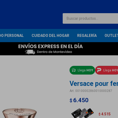
DO PERSONAL
CUIDADO DEL HOGAR
REGALERÍA
OUTLE
Llega
HOY
Llega
HO
Versace pour fe
00100002860010000287
6.450
$
4.515
$