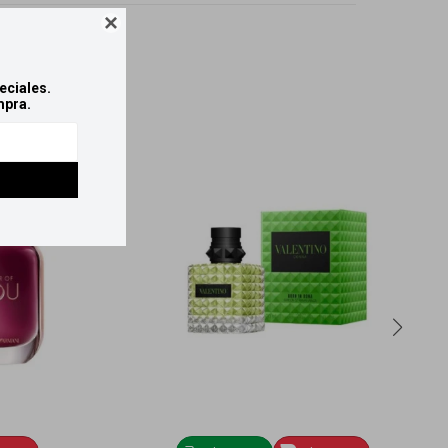

eciales.
mpra.