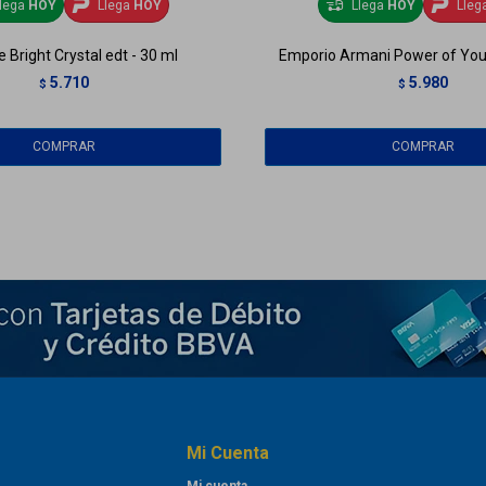
lega
HOY
Llega
HOY
Llega
HOY
Lleg
 Bright Crystal edt - 30 ml
Emporio Armani Power of You 
5.710
5.980
$
$
Mi Cuenta