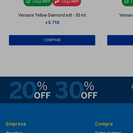
Llega
HOY
Llega
HOY
L
Versace Yellow Diamond edt - 30 ml
Versace
5.710
$
Empresa
Compra