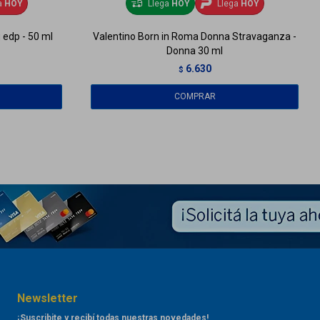
a
HOY
Llega
HOY
Llega
HOY
edp - 50 ml
Valentino Born in Roma Donna Stravaganza -
Donna 30 ml
6.630
$
Newsletter
¡Suscribite y recibí todas nuestras novedades!