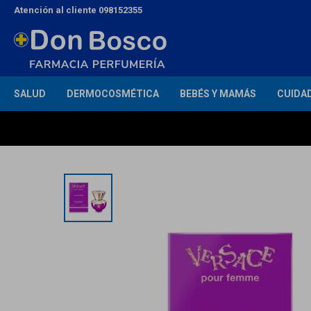
Atención al cliente 098152355
SALUD
DERMOCOSMÉTICA
BEBÉS Y MAMÁS
CUIDA