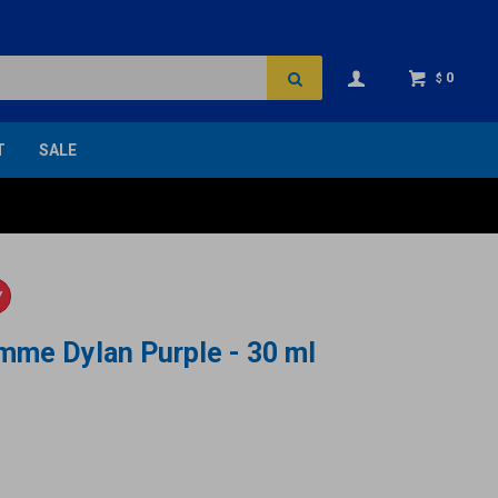
0
$
T
SALE
Y
mme Dylan Purple - 30 ml