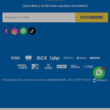
¡Suscribite y recibí todas nuestras novedades!
SUSCRIBIRME



© Copyright 2026 / Farmacia Don Bosco NESMARMA SRL - RUT 211587710010