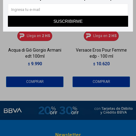
SUSCRIBIRME
Llega
HOY
Llega
HOY
Llega en
2 HS
Llega en
2 HS
Acqua di Gió Giorgio Armani
Versace Eros Pour Femme
edt 100ml
edp - 100 ml
9.990
10.620
$
$
Newsletter