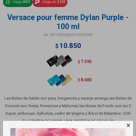
Llega
HOY
Llega en
2 HS
Versace pour femme Dylan Purple -
100 ml
00100002860010000289
10.850
$
7.595
$
8.680
$
Las Notas de Salida son pera, bergamota y naranja amarga; las Notas de
Corazón son fresia, Pomarose y Mahonial; las Notas de Fondo son Iso E
Super, ambroxan, Sylkolide, cedro de Virginia y Árbol de Belambra. CON
TU COMPRA DE 100 ML UNA CARTERA DE REGALO!!

Variantes: