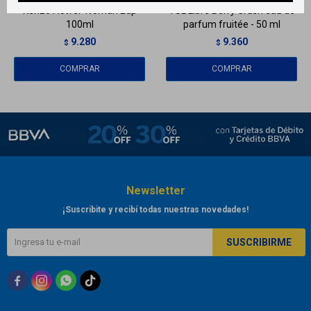
Kenzo Flower Woman Edp
YSL Libre Berry Crush eau de
100ml
parfum fruitée - 50 ml
9.280
9.360
$
$
Newsletter
¡Suscribite y recibí todas nuestras novedades!
SUSCRIBIRME


