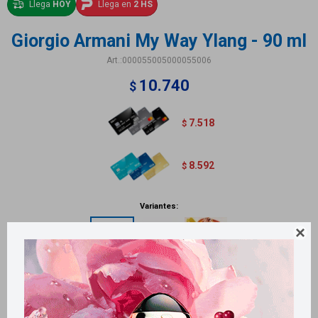
Llega
HOY
Llega en
2 HS
Giorgio Armani My Way Ylang - 90 ml
000055005000055006
10.740
$
7.518
$
8.592
$
Variantes:

Métodos y costos de envío