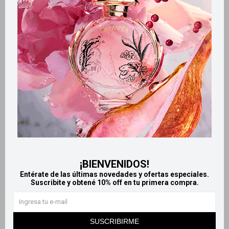
Retiros gratuitos en tiendas
Productos que te pueden interesar
¡BIENVENIDOS!
Entérate de las últimas novedades y ofertas especiales.
Suscribite y obtené 10% off en tu primera compra.
Llega
HOY
Llega
HOY
Llega en
2 HS
Llega en
2 HS
SUSCRIBIRME