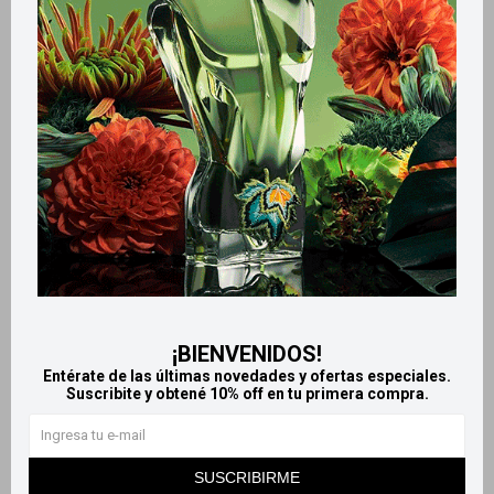
Retiros gratuitos en tiendas
Productos que te pueden interesar
¡BIENVENIDOS!
Entérate de las últimas novedades y ofertas especiales.
Suscribite y obtené 10% off en tu primera compra.
Llega
HOY
Llega
HOY
Llega en
2 HS
Llega en
2 HS
SUSCRIBIRME