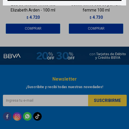
Eau de toilette White tea
Guess Iconic eau de parfum
Elizabeth Arden - 100 ml
femme 100 ml
4.720
4.730
$
$
Newsletter
¡Suscribite y recibí todas nuestras novedades!
SUSCRIBIRME


