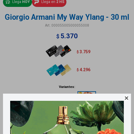
Llega
HOY
Llega en
2 HS
Giorgio Armani My Way Ylang - 30 ml
000055005000055008
5.370
$
3.759
$
4.296
$
Variantes:

Métodos y costos de envío