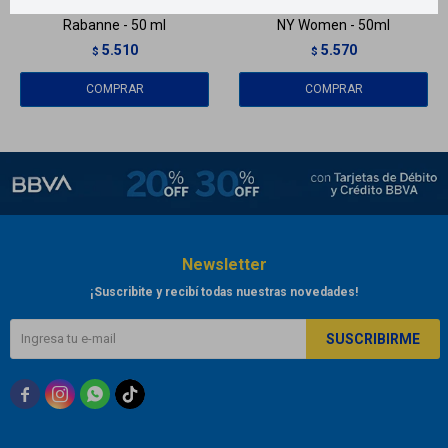
Fame Eau de parfum Paco
Eau de Parfum Donna Karan
Rabanne - 50 ml
NY Women - 50ml
5.510
5.570
$
$
Newsletter
¡Suscribite y recibí todas nuestras novedades!
SUSCRIBIRME


