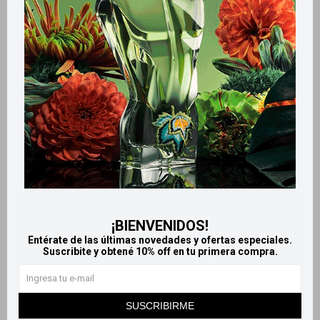
Productos que te pueden interesar
¡BIENVENIDOS!
Entérate de las últimas novedades y ofertas especiales.
Suscribite y obtené 10% off en tu primera compra.
Llega
MAÑANA
Llega
MAÑANA
Llega
MAÑANA
Llega
MAÑANA
SUSCRIBIRME