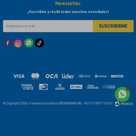
Newsletter
¡Suscribite y recibí todas nuestras novedades!
SUSCRIBIRME



© Copyright 2026 / Farmacia Don Bosco NESMARMA SRL - RUT 211587710010