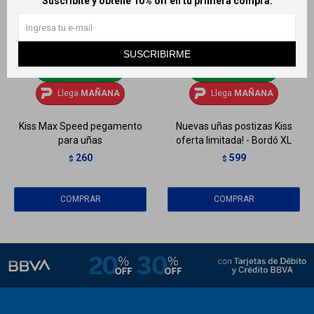
Suscribite y obtené 10% off en tu primera compra.
SUSCRIBIRME
Llega
MAÑANA
Llega
MAÑANA
Llega
MAÑANA
Llega
MAÑANA
Kiss Max Speed pegamento
Nuevas uñas postizas Kiss
para uñas
oferta limitada! - Bordó XL
260
599
$
$