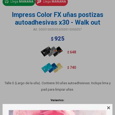
Llega
MAÑANA
Llega
MAÑANA
Impress Color FX uñas postizas
autoadhesivas x30 - Walk out
000010000053000010000057
925
$
648
$
740
$
Talle S (Largo de la uña). Contiene 30 uñas autoadhesivas. Incluye lima y
pad para limpiar uñas.
Variantes:
