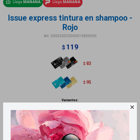
Llega
MAÑANA
Llega
MAÑANA
Issue express tintura en shampoo -
Rojo
000020025000010800090
119
$
83
$
95
$
Variantes:

Métodos y costos de envío