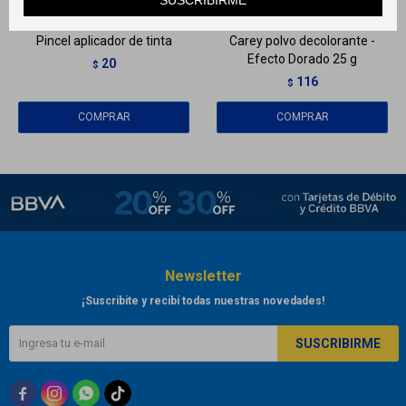
Pincel aplicador de tinta
Carey polvo decolorante -
Efecto Dorado 25 g
20
$
116
$
Newsletter
¡Suscribite y recibí todas nuestras novedades!
SUSCRIBIRME


