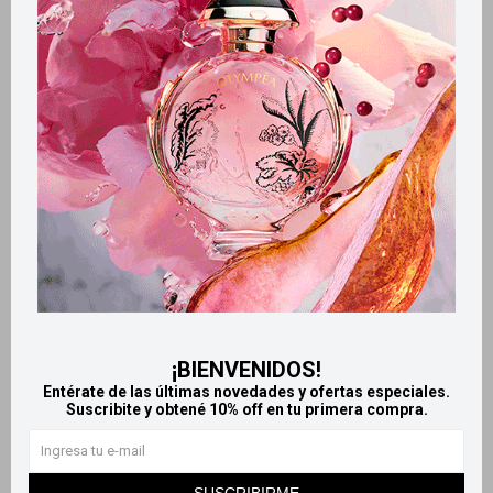
Retiros gratuitos en tiendas
Productos que te pueden interesar
¡BIENVENIDOS!
Entérate de las últimas novedades y ofertas especiales.
Suscribite y obtené 10% off en tu primera compra.
Llega
MAÑANA
Llega
MAÑANA
Llega
MAÑANA
Llega
MAÑANA
SUSCRIBIRME