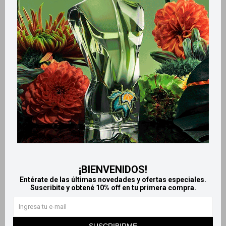
Retiros gratuitos en tiendas
Productos que te pueden interesar
¡BIENVENIDOS!
Entérate de las últimas novedades y ofertas especiales.
Suscribite y obtené 10% off en tu primera compra.
Llega
EL LUNES
Llega
EL LUNES
Llega
EL LUNES
Llega
EL LUNES
SUSCRIBIRME