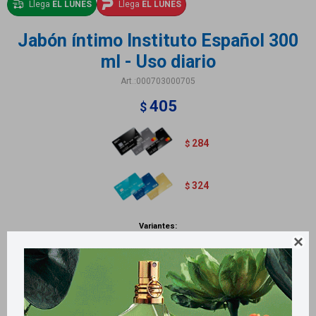
Llega
EL LUNES
Llega
EL LUNES
Jabón íntimo Instituto Español 300
ml - Uso diario
000703000705
405
$
284
$
324
$
Variantes:

Métodos y costos de envío