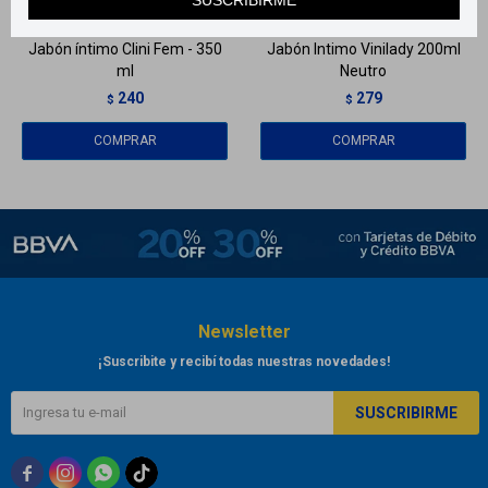
Jabón íntimo Clini Fem - 350
Jabón Intimo Vinilady 200ml
ml
Neutro
240
279
$
$
Newsletter
¡Suscribite y recibí todas nuestras novedades!
SUSCRIBIRME


