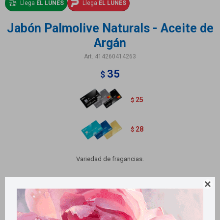
Llega
EL LUNES
Llega
EL LUNES
Jabón Palmolive Naturals - Aceite de
Argán
414260414263
35
$
25
$
28
$
Variedad de fragancias.
Variantes:
