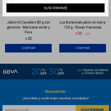
Llega
EL LUNES
Llega
EL LUNES
SUSCRIBIRME
Llega
EL LUNES
Llega
EL LUNES
Jabón IO Cavallaro 80 g con
Lux Botanicals jabón en barra
glicerina - Manzana verde y
120 g - Rosas francesas
Pera
33
$
37
$
22
$
Newsletter
¡Suscribite y recibí todas nuestras novedades!
SUSCRIBIRME