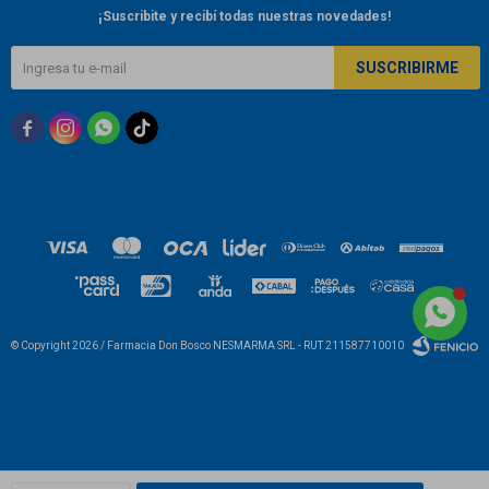
¡Suscribite y recibí todas nuestras novedades!
SUSCRIBIRME



© Copyright 2026 / Farmacia Don Bosco NESMARMA SRL - RUT 211587710010