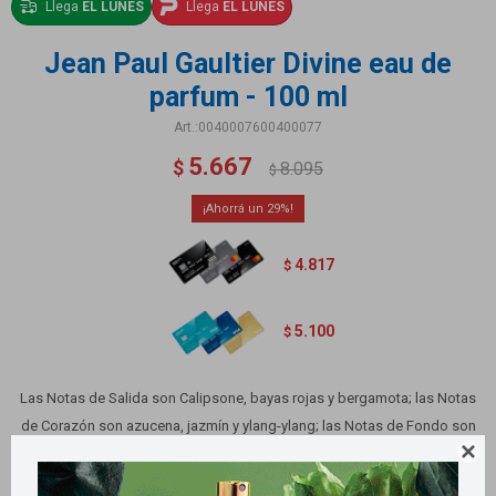
Llega
EL LUNES
Llega
EL LUNES
Jean Paul Gaultier Divine eau de
parfum - 100 ml
0040007600400077
5.667
$
8.095
$
29
4.817
$
5.100
$
Las Notas de Salida son Calipsone, bayas rojas y bergamota; las Notas
de Corazón son azucena, jazmín y ylang-ylang; las Notas de Fondo son

merengue, almizcle y pachulí.