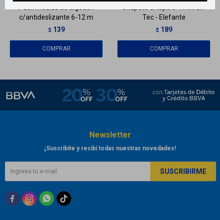
Pack medias de algodon
Chupete c/tapa 0+m Infan-
c/antideslizante 6-12 m
Tec - Elefante
139
189
$
$
Newsletter
¡Suscribite y recibí todas nuestras novedades!
SUSCRIBIRME


