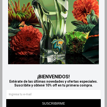
Retiros gratuitos en tiendas
Productos que te pueden interesar
¡BIENVENIDOS!
Entérate de las últimas novedades y ofertas especiales.
Suscribite y obtené 10% off en tu primera compra.
Llega
HOY
Llega
HOY
Llega
HOY
Llega
HOY
SUSCRIBIRME