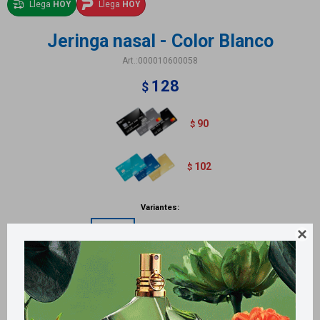
Llega
HOY
Llega
HOY
Jeringa nasal - Color Blanco
000010600058
128
$
90
$
102
$
Variantes:

Métodos y costos de envío