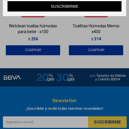
Llega
HOY
Llega
HOY
SUSCRIBIRME
Llega
HOY
Llega
HOY
Wetclean toallas húmedas
Toallitas Húmedas Memis
para bebé - x100
x400
256
314
$
$
Newsletter
¡Suscribite y recibí todas nuestras novedades!
SUSCRIBIRME