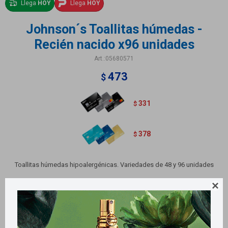
Llega
HOY
Llega
HOY
Johnson´s Toallitas húmedas -
Recién nacido x96 unidades
05680571
473
$
331
$
378
$
Toallitas húmedas hipoalergénicas. Variedades de 48 y 96 unidades
Variantes:
