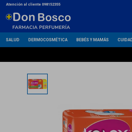
Atención al cliente 098152355
SALUD
DERMOCOSMÉTICA
BEBÉS Y MAMÁS
CUIDA