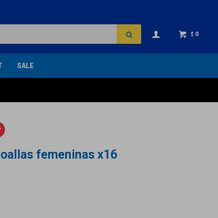
0
$
T
SALE
Y
toallas femeninas x16