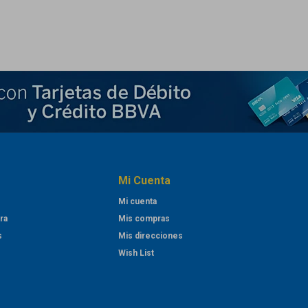
Mi Cuenta
Mi cuenta
ra
Mis compras
s
Mis direcciones
Wish List