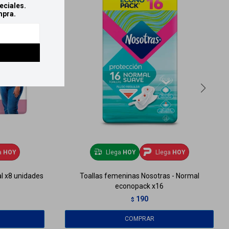
eciales.
mpra.
a
HOY
Llega
HOY
Llega
HOY
l x8 unidades
Toallas femeninas Nosotras - Normal
econopack x16
190
$