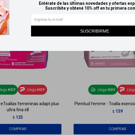
Entérate de las últimas novedades y ofertas esp
Suscribite y obtené 10% off en tu primera co
SUSCRIBIRME
lega
HOY
Llega
HOY
Llega
HOY
Lleg
reToallas femeninas adapt plus
Plenitud femme - Toalla esencia
ultra fina x8
139
$
125
$