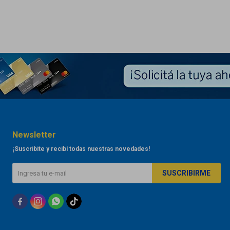
Newsletter
¡Suscribite y recibí todas nuestras novedades!
SUSCRIBIRME


