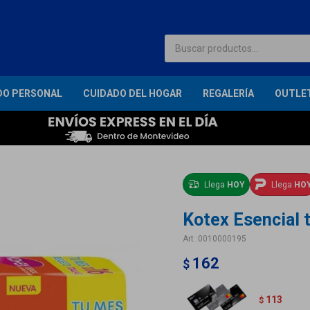
DO PERSONAL
CUIDADO DEL HOGAR
REGALERÍA
OUTLE
Llega
HOY
Llega
HO
Kotex Esencial 
0010000195
162
$
113
$