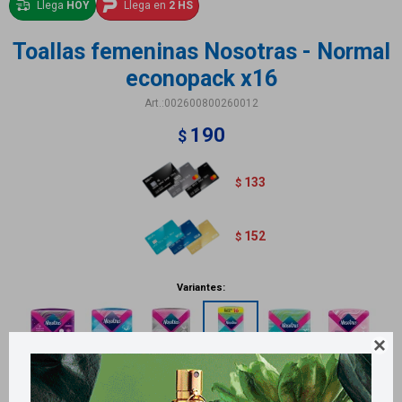
Llega
HOY
Llega en
2 HS
Toallas femeninas Nosotras - Normal
econopack x16
002600800260012
190
$
133
$
152
$
Variantes:
