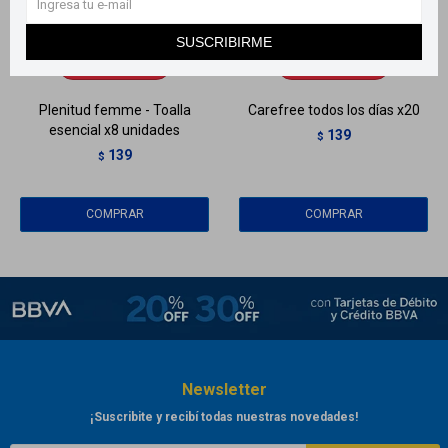
Llega
HOY
Llega
HOY
SUSCRIBIRME
Llega en
2 HS
Llega en
2 HS
Plenitud femme - Toalla
Carefree todos los días x20
esencial x8 unidades
139
$
139
$
Newsletter
¡Suscribite y recibí todas nuestras novedades!