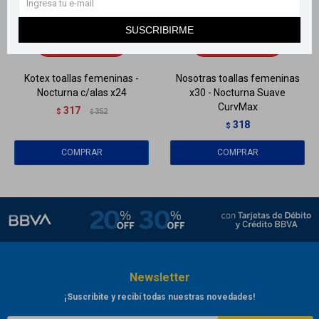
Llega
MAÑANA
Llega
MAÑANA
SUSCRIBIRME
Llega
MAÑANA
Llega
MAÑANA
Kotex toallas femeninas -
Nosotras toallas femeninas
Nocturna c/alas x24
x30 - Nocturna Suave
CurvMax
317
$
352
$
318
$
Newsletter
¡Suscribite y recibí todas nuestras novedades!