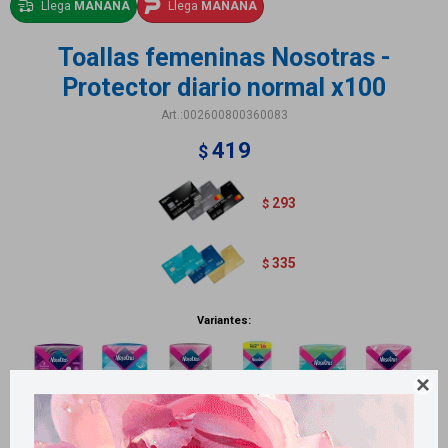
Llega
MAÑANA
Llega
MAÑANA
Toallas femeninas Nosotras -
Protector diario normal x100
002600800360083
419
$
293
$
335
$
Variantes:
