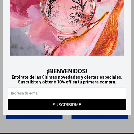
Llega
MAÑANA
Llega
MAÑANA
¡BIENVENIDOS!
Llega
MAÑANA
Llega
MAÑANA
Entérate de las últimas novedades y ofertas especiales.
Suscribite y obtené 10% off en tu primera compra.
Babaria Crema facial con
Babaria Serum con Ácido
Ácido Hialurónico 50 ml
Hilaruónico 30 ml
779
890
$
$
SUSCRIBIRME