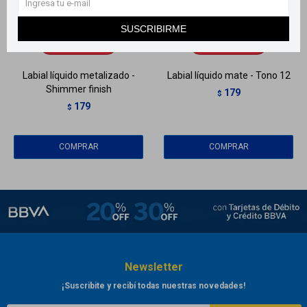
Llega
HOY
Llega
HOY
SUSCRIBIRME
Llega en
2 HS
Llega en
2 HS
Labial líquido metalizado -
Labial líquido mate - Tono 12
Shimmer finish
179
$
179
$
Newsletter
¡Suscribite y recibí todas nuestras novedades!