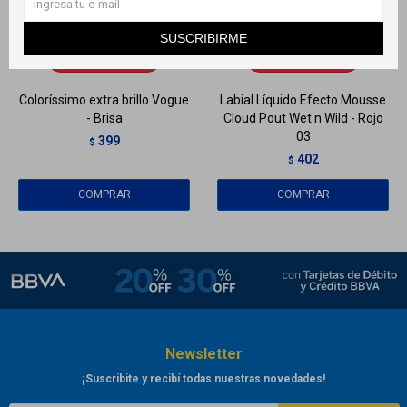
Llega
EL LUNES
Llega
EL LUNES
SUSCRIBIRME
Llega
EL LUNES
Llega
EL LUNES
Coloríssimo extra brillo Vogue
Labial Líquido Efecto Mousse
- Brisa
Cloud Pout Wet n Wild - Rojo
03
399
$
402
$
Newsletter
¡Suscribite y recibí todas nuestras novedades!