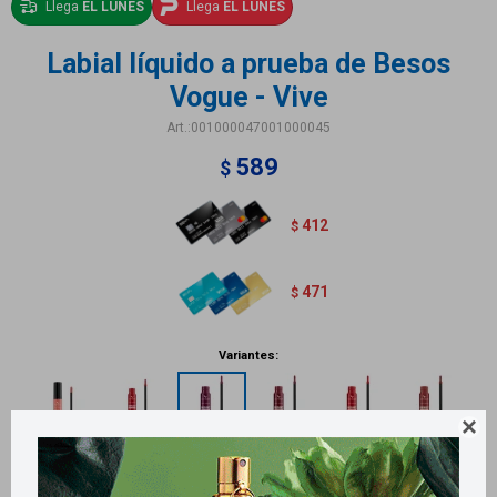
Llega
EL LUNES
Llega
EL LUNES
Labial líquido a prueba de Besos
Vogue - Vive
001000047001000045
589
$
412
$
471
$
Variantes:
