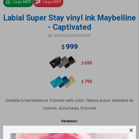
Llega
HOY
Llega
HOY
Labial Super Stay vinyl ink Maybelline
- Captivated
00350052001000031
999
$
699
$
799
$
Desafía la transferencia. Fórmula sella color. Textura suave. Variedad de
colores. ¡Dura hasta 16 horas!
Variantes:
