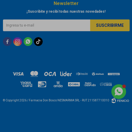
Newsletter
¡Suscribite y recibí todas nuestras novedades!
SUSCRIBIRME



© Copyright 2026 / Farmacia Don Bosco NESMARMA SRL - RUT 211587710010