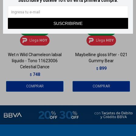
Suscribite y obtené 10% off en tu primera compra.
SUSCRIBIRME
Llega
HOY
Llega
HOY
Llega
HOY
Llega
HOY
Wet n Wild Chameleon labial
Maybelline gloss lifter - 021
líquido - Tono 11623006
Gummy Bear
Celestial Dance
899
$
748
$