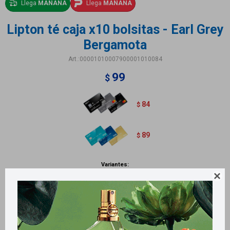
Llega
MAÑANA
Llega
MAÑANA
Lipton té caja x10 bolsitas - Earl Grey
Bergamota
00001010007900001010084
99
$
84
$
89
$
Variantes:

Métodos y costos de envío