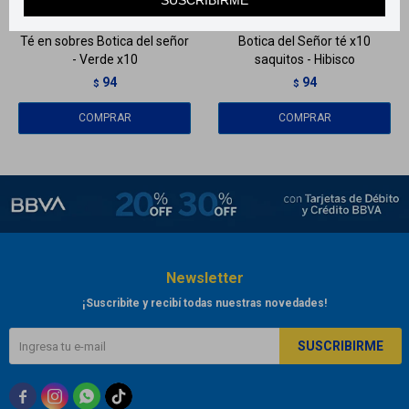
Té en sobres Botica del señor
Botica del Señor té x10
- Verde x10
saquitos - Hibisco
94
94
$
$
Newsletter
¡Suscribite y recibí todas nuestras novedades!
SUSCRIBIRME


