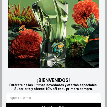
Retiros gratuitos en tiendas
Productos que te pueden interesar
¡BIENVENIDOS!
Entérate de las últimas novedades y ofertas especiales.
Suscribite y obtené 10% off en tu primera compra.
Llega
MAÑANA
Llega
MAÑANA
SUSCRIBIRME
Llega
MAÑANA
Llega
MAÑANA