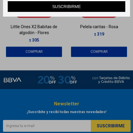
Llega
EL LUNES
Llega
EL LUNES
SUSCRIBIRME
Llega
EL LUNES
Llega
EL LUNES
Little Ones X2 Babitas de
Pelela caritas - Rosa
algodón - Flores
319
$
305
$
Newsletter
¡Suscribite y recibí todas nuestras novedades!
SUSCRIBIRME