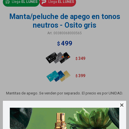
Llega
EL LUNES
Llega
EL LUNES
Manta/peluche de apego en tonos
neutros - Osito gris
00380068000565
499
$
349
$
399
$
Mantitas de apego. Se venden por separado. El precio es por UNIDAD.
Variantes:
