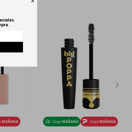

eciales.
mpra.
a
MAÑANA
Llega
MAÑANA
Llega
MAÑANA