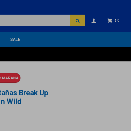
0
$
T
SALE
ga
MAÑANA
tañas Break Up
n Wild