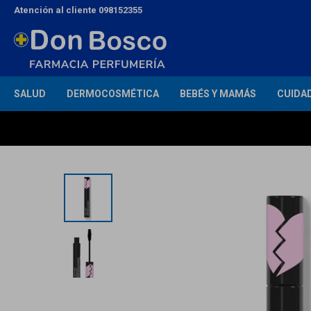
Atención al cliente 098152355
SALUD
DERMOCOSMÉTICA
BEBÉS Y MAMÁS
CUIDA