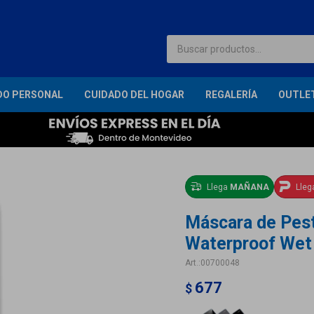
DO PERSONAL
CUIDADO DEL HOGAR
REGALERÍA
OUTLE
Llega
MAÑANA
Lle
Máscara de Pes
Waterproof Wet 
00700048
677
$