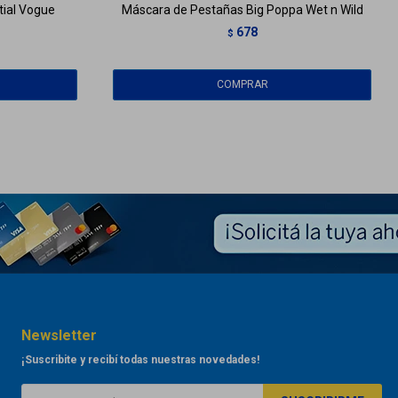
ial Vogue
Máscara de Pestañas Big Poppa Wet n Wild
678
$
Newsletter
¡Suscribite y recibí todas nuestras novedades!