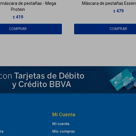
d máscara de pestañas - Mega
Máscara de pestañas Essent
Protein
479
$
419
$
Mi Cuenta
Mi cuenta
ra
Mis compras