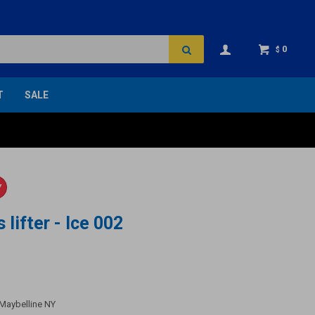
0
$
T
SALE
Y
 lifter - Ice 002
 Maybelline NY