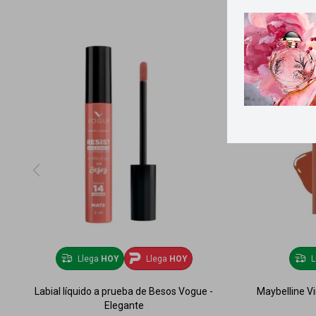
Llega
HOY
Llega
HOY
L
Labial líquido a prueba de Besos Vogue -
Maybelline Vi
Elegante