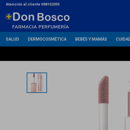
Atención al cliente 098152355
SALUD
DERMOCOSMÉTICA
BEBÉS Y MAMÁS
CUIDA