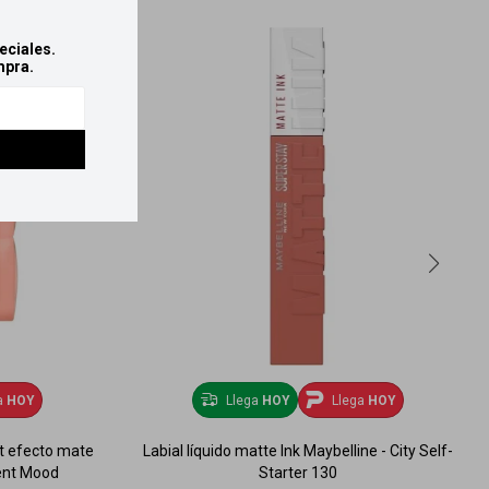
eciales.
mpra.
a
HOY
Llega
HOY
Llega
HOY
t efecto mate
Labial líquido matte Ink Maybelline - City Self-
ent Mood
Starter 130