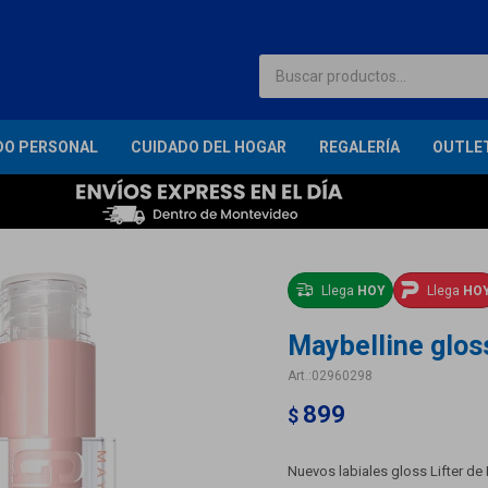
DO PERSONAL
CUIDADO DEL HOGAR
REGALERÍA
OUTLE
Llega
HOY
Llega
HO
Maybelline gloss
02960298
899
$
Nuevos labiales gloss Lifter de