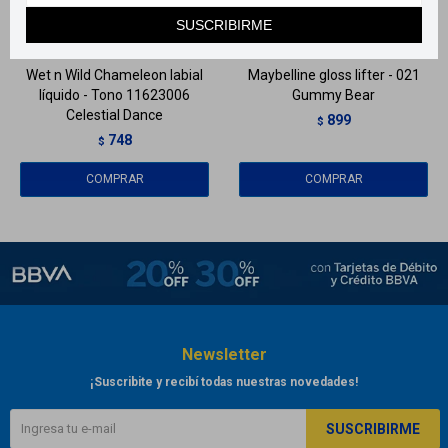
SUSCRIBIRME
Llega
MAÑANA
Llega
MAÑANA
Wet n Wild Chameleon labial
Maybelline gloss lifter - 021
líquido - Tono 11623006
Gummy Bear
Celestial Dance
899
$
748
$
Newsletter
¡Suscribite y recibí todas nuestras novedades!
SUSCRIBIRME