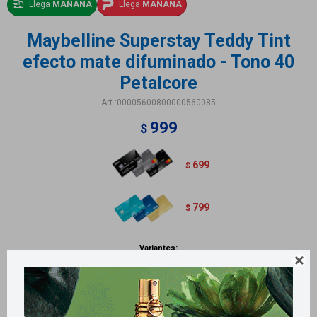
Llega
MAÑANA
Llega
MAÑANA
Maybelline Superstay Teddy Tint
efecto mate difuminado - Tono 40
Petalcore
00005600800000560085
999
$
699
$
799
$
Variantes:
