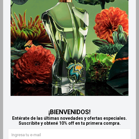
Métodos y costos de envío
Retiros gratuitos en tiendas
Productos que te pueden interesar
¡BIENVENIDOS!
Entérate de las últimas novedades y ofertas especiales.
Suscribite y obtené 10% off en tu primera compra.
Llega
MAÑANA
Llega
MAÑANA