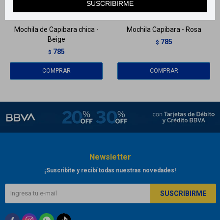
SUSCRIBIRME
Llega
HOY
Llega
HOY
Mochila de Capibara chica -
Mochila Capibara - Rosa
Beige
785
$
785
$
Newsletter
¡Suscribite y recibí todas nuestras novedades!
SUSCRIBIRME