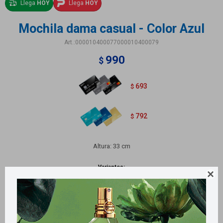
Llega
HOY
Llega
HOY
Mochila dama casual - Color Azul
000010400077000010400079
990
$
693
$
792
$
Altura: 33 cm
Variantes:
