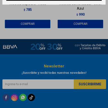
Mochila Capibara - Rosa
Mochila dama casual - Color
Azul
785
$
990
$
Newsletter
¡Suscribite y recibí todas nuestras novedades!
SUSCRIBIRME


