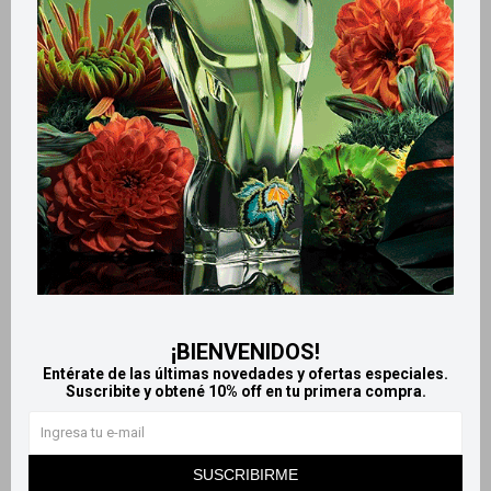
Retiros gratuitos en tiendas
Productos que te pueden interesar
¡BIENVENIDOS!
Entérate de las últimas novedades y ofertas especiales.
Suscribite y obtené 10% off en tu primera compra.
Llega
EL LUNES
Llega
EL LUNES
Llega
EL LUNES
Llega
EL LUNES
SUSCRIBIRME