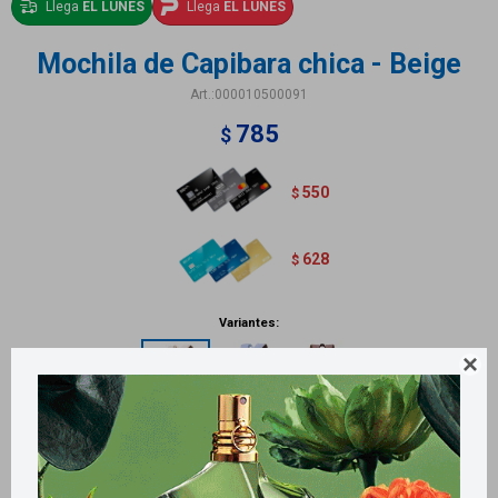
Llega
EL LUNES
Llega
EL LUNES
Mochila de Capibara chica - Beige
000010500091
785
$
550
$
628
$
Variantes:

Métodos y costos de envío