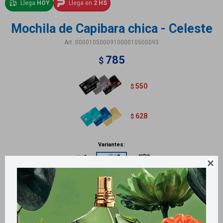
Llega
HOY
Llega en
2 HS
Mochila de Capibara chica - Celeste
000010500091000010500093
785
$
550
$
628
$
Variantes:

Métodos y costos de envío