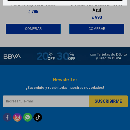
Mochila Capibara - Rosa
Mochila dama casual - Color
Azul
785
$
990
$
Newsletter
¡Suscribite y recibí todas nuestras novedades!
SUSCRIBIRME


