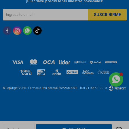
¡Suscribite y recibí todas nuestras novedades!
SUSCRIBIRME



© Copyright 2026 / Farmacia Don Bosco NESMARMA SRL - RUT 211587710010
Fenicio