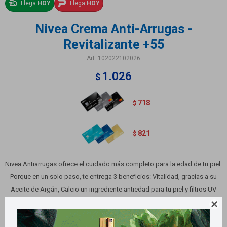
Llega
HOY
Llega
HOY
Nivea Crema Anti-Arrugas -
Revitalizante +55
102022102026
1.026
$
718
$
821
$
Nivea Antiarrugas ofrece el cuidado más completo para la edad de tu piel.
Porque en un solo paso, te entrega 3 beneficios: Vitalidad, gracias a su
Aceite de Argán, Calcio un ingrediente antiedad para tu piel y filtros UV
que la protegen contra el sol.

Variantes: