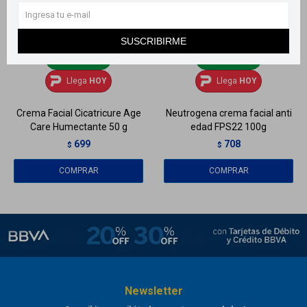
SUSCRIBIRME
Llega
HOY
Llega
HOY
Llega
HOY
Llega
HOY
Crema Facial Cicatricure Age
Neutrogena crema facial anti
Care Humectante 50 g
edad FPS22 100g
699
708
$
$
Newsletter