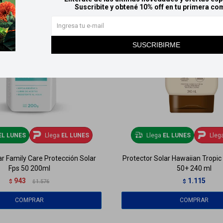
Suscribite y obtené 10% off en tu primera co
SUSCRIBIRME
EL LUNES
Llega
EL LUNES
Llega
EL LUNES
Lleg
ar Family Care Protección Solar
Protector Solar Hawaiian Tropic
Fps 50 200ml
50+ 240 ml
943
1.115
$
1.576
$
$