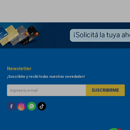
Newsletter
¡Suscribite y recibí todas nuestras novedades!
SUSCRIBIRME


