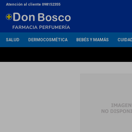
Atención al cliente 098152355
SALUD
DERMOCOSMÉTICA
BEBÉS Y MAMÁS
CUIDA