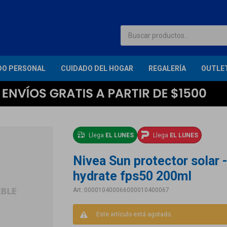
DO PERSONAL
CUIDADO DEL HOGAR
REGALERÍA
OUTLE
Llega
EL LUNES
Llega
EL LUNES
Nivea Sun protector solar 
hydrate fps50 200ml
000010400066000010400067
Este artículo está agotado.