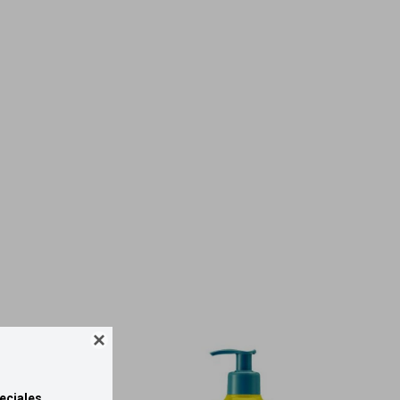

eciales.