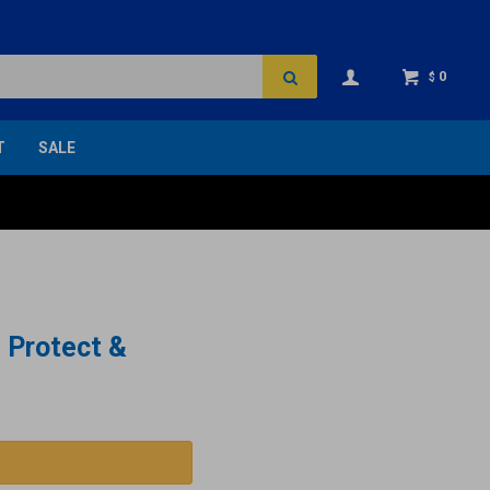
0
$
T
SALE
- Protect &