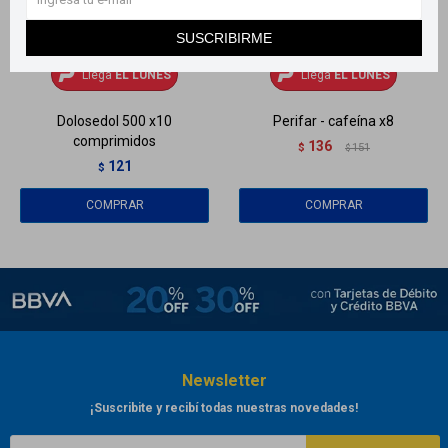
SUSCRIBIRME
Llega
EL LUNES
Llega
EL LUNES
Llega
EL LUNES
Llega
EL LUNES
Dolosedol 500 x10
Perifar - cafeína x8
comprimidos
136
$
151
$
121
$
Newsletter
¡Suscribite y recibí todas nuestras novedades!