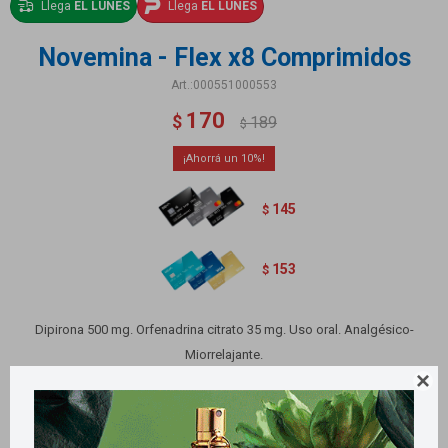
Llega
EL LUNES
Llega
EL LUNES
Novemina - Flex x8 Comprimidos
000551000553
170
$
189
$
10
145
$
153
$
Dipirona 500 mg. Orfenadrina citrato 35 mg. Uso oral. Analgésico-
Miorrelajante.

Variantes: