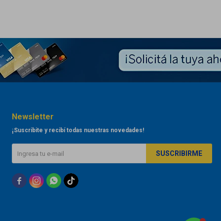
Newsletter
¡Suscribite y recibí todas nuestras novedades!
SUSCRIBIRME


