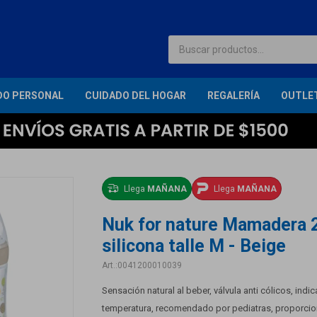
DO PERSONAL
CUIDADO DEL HOGAR
REGALERÍA
OUTLE
Llega
MAÑANA
Llega
MAÑANA
Nuk for nature Mamadera 
silicona talle M - Beige
0041200010039
Sensación natural al beber, válvula anti cólicos, indi
temperatura, recomendado por pediatras, proporcion