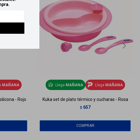
mpra.
a
MAÑANA
Llega
MAÑANA
Llega
MAÑANA
ilicona - Rojo
Kuka set de plato térmico y cucharas - Rosa
657
$