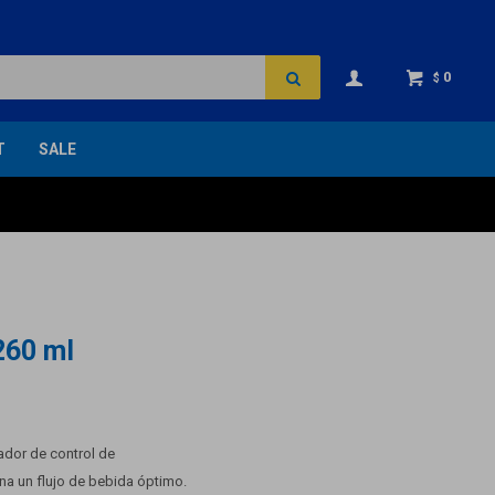
0
$
T
SALE
260 ml
cador de control de
a un flujo de bebida óptimo.