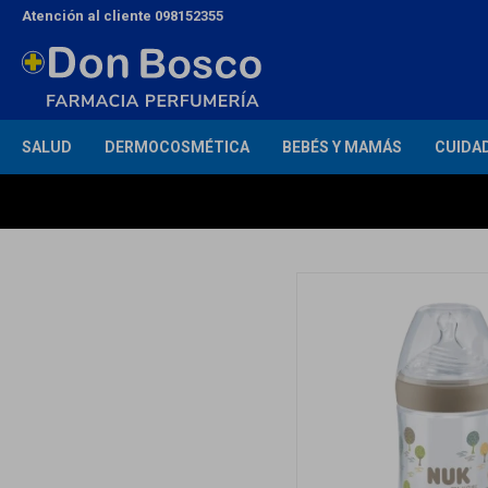
Atención al cliente 098152355
SALUD
DERMOCOSMÉTICA
BEBÉS Y MAMÁS
CUIDA