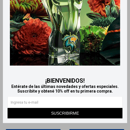
¡BIENVENIDOS!
Llega
HOY
Llega
HOY
Entérate de las últimas novedades y ofertas especiales.
Llega en
2 HS
Llega en
2 HS
Suscribite y obtené 10% off en tu primera compra.
Cepillo Dental Den3 -
Gum Pack x2 cepillo dental
Ortodoncia
Paw Patrol 3+ años
SUSCRIBIRME
179
179
$
$