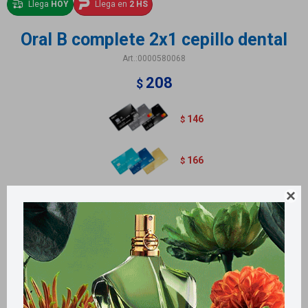
Llega
HOY
Llega en
2 HS
Oral B complete 2x1 cepillo dental
0000580068
208
$
146
$
166
$

Métodos y costos de envío
Retiros gratuitos en tiendas
Productos que te pueden interesar