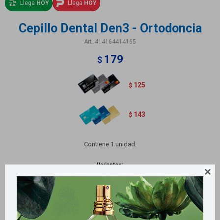
Llega
HOY
Llega
HOY
Cepillo Dental Den3 - Ortodoncia
414164414165
179
$
125
$
143
$
Contiene 1 unidad.
Variantes:
