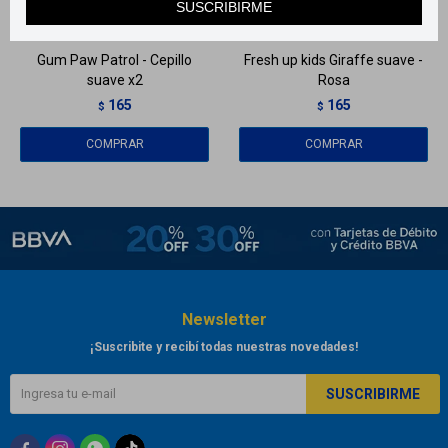
SUSCRIBIRME
Llega
HOY
Llega
HOY
Gum Paw Patrol - Cepillo
Fresh up kids Giraffe suave -
suave x2
Rosa
165
165
$
$
Newsletter
¡Suscribite y recibí todas nuestras novedades!
SUSCRIBIRME