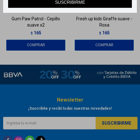
SUSCRIBIRME
Llega en
2 HS
Llega en
2 HS
Gum Paw Patrol - Cepillo
Fresh up kids Giraffe suave -
suave x2
Rosa
165
165
$
$
Newsletter
¡Suscribite y recibí todas nuestras novedades!
SUSCRIBIRME