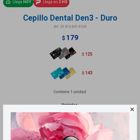
Llega
HOY
Llega en
2 HS
Cepillo Dental Den3 - Duro
414164414168
179
$
125
$
143
$
Contiene 1 unidad.
Variantes:
