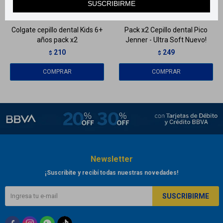
SUSCRIBIRME
Llega
MAÑANA
Llega
MAÑANA
Colgate cepillo dental Kids 6+
Pack x2 Cepillo dental Pico
años pack x2
Jenner - Ultra Soft Nuevo!
210
249
$
$
Newsletter
¡Suscribite y recibí todas nuestras novedades!
SUSCRIBIRME