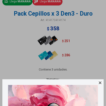
Llega
MAÑANA
Llega
MAÑANA
Pack Cepillos x 3 Den3 - Duro
414173414174
358
$
251
$
286
$
Contiene 3 unidades.
Variantes:
