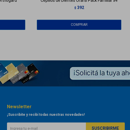
Orthogard
Cepillos de Dientes Oral B Pack Familiar x4
392
$
Newsletter
¡Suscribite y recibí todas nuestras novedades!
SUSCRIBIRME