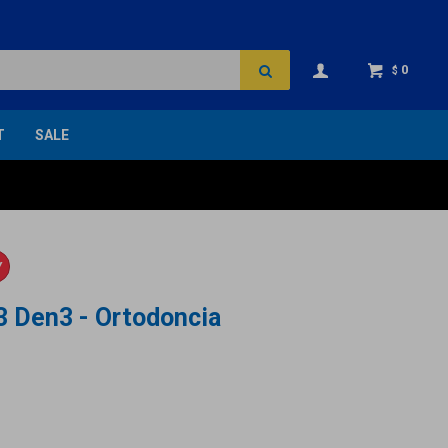
0
$
T
SALE
Y
 3 Den3 - Ortodoncia