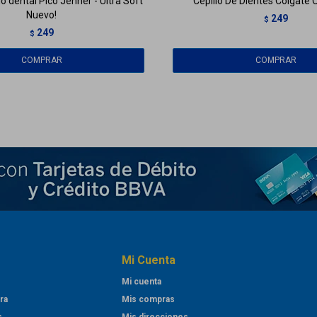
lo dental Pico Jenner - Ultra Soft
Cepillo De Dientes Colgate 
Nuevo!
249
$
249
$
Mi Cuenta
Mi cuenta
ra
Mis compras