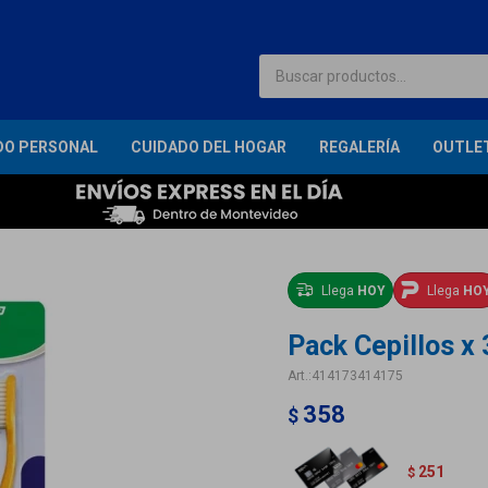
DO PERSONAL
CUIDADO DEL HOGAR
REGALERÍA
OUTLE
Llega
HOY
Llega
HO
Pack Cepillos x
414173414175
358
$
251
$