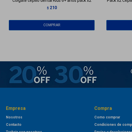
Colgate cepillo dental Kids 6+ años pack x2
Pack x2 Cepil
210
$
Empresa
Compra
Nosotros
Como comprar
Contacto
Condiciones de comp