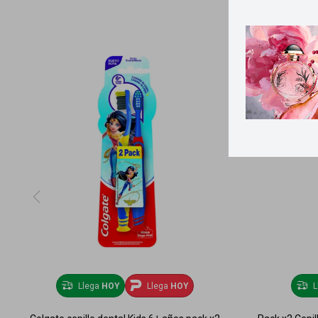
Llega
HOY
Llega
HOY
L