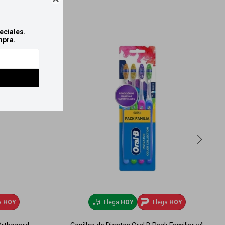
eciales.
mpra.
a
HOY
Llega
HOY
Llega
HOY