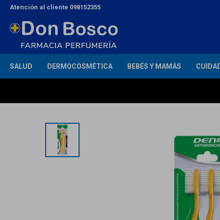
Atención al cliente 098152355
SALUD
DERMOCOSMÉTICA
BEBÉS Y MAMÁS
CUIDA