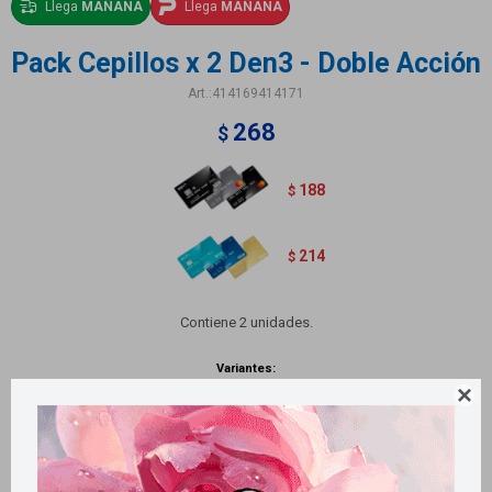
Llega
MAÑANA
Llega
MAÑANA
Pack Cepillos x 2 Den3 - Doble Acción
414169414171
268
$
188
$
214
$
Contiene 2 unidades.
Variantes:
