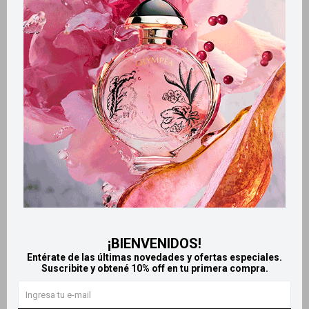
Métodos y costos de envío
Retiros gratuitos en tiendas
Productos que te pueden interesar
¡BIENVENIDOS!
Entérate de las últimas novedades y ofertas especiales.
Suscribite y obtené 10% off en tu primera compra.
Llega
MAÑANA
Llega
MAÑANA