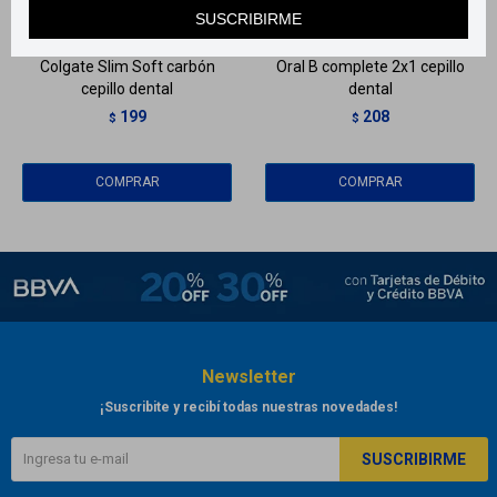
Llega
MAÑANA
Llega
MAÑANA
SUSCRIBIRME
Colgate Slim Soft carbón
Oral B complete 2x1 cepillo
cepillo dental
dental
199
208
$
$
Newsletter
¡Suscribite y recibí todas nuestras novedades!
SUSCRIBIRME