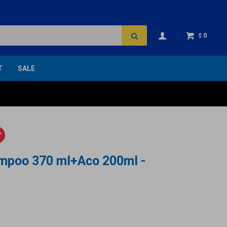
0
$
T
SALE
Y
ampoo 370 ml+Aco 200ml -