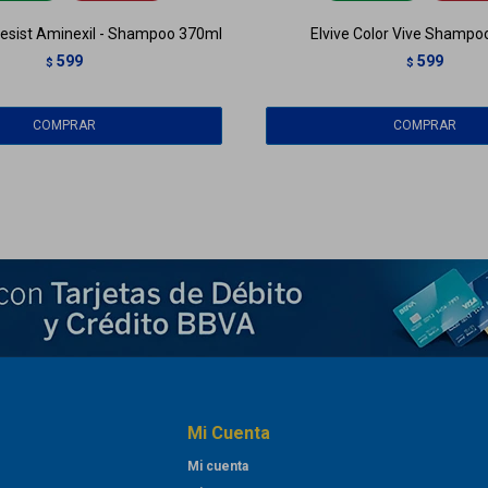
Resist Aminexil - Shampoo 370ml
Elvive Color Vive Shampo
599
599
$
$
Mi Cuenta
Mi cuenta