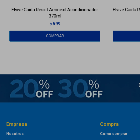
Elvive Caida Resist Aminexil Acondicionador
Elvive Caida 
370ml
599
$
Empresa
Compra
Nosotros
Como comprar