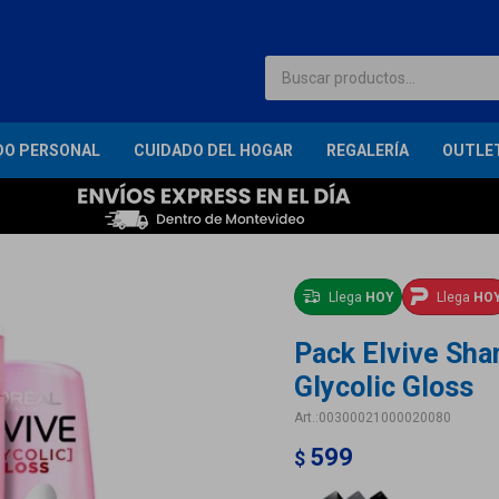
DO PERSONAL
CUIDADO DEL HOGAR
REGALERÍA
OUTLE
Llega
HOY
Llega
HO
Pack Elvive Sh
Glycolic Gloss
00300021000020080
599
$