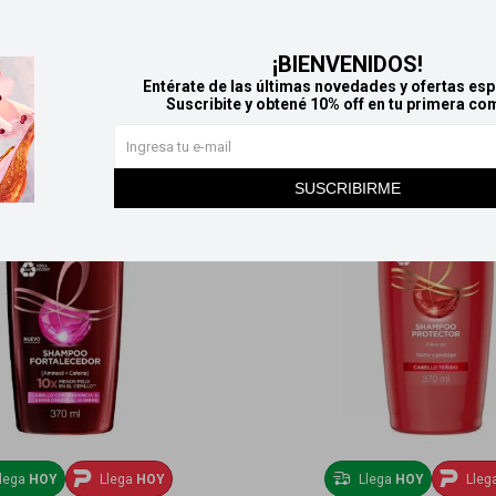
Productos que te pueden interesar
¡BIENVENIDOS!
Entérate de las últimas novedades y ofertas esp
Suscribite y obtené 10% off en tu primera co
SUSCRIBIRME
lega
HOY
Llega
HOY
Llega
HOY
Lleg