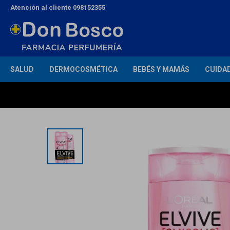
Atención al cliente 098152355
SALUD
DERMOCOSMÉTICA
BEBÉS Y MAMÁS
CUIDA