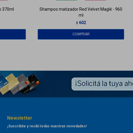
o 370ml
Shampoo matizador Red Velvet Maglé - 960
ml
602
$
Newsletter
¡Suscribite y recibí todas nuestras novedades!