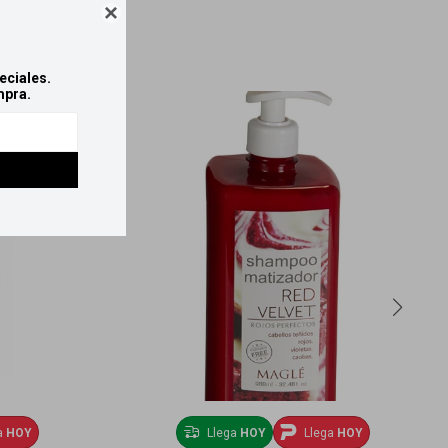

eciales.
mpra.
a
HOY
Llega
HOY
Llega
HOY