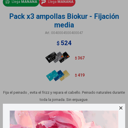
Llega
MAÑANA
Llega
MAÑANA
Pack x3 ampollas Biokur - Fijación
media
0040004500400047
524
$
367
$
419
$
Fija el peinado , evita el frizz y repara el cabello. Peinado naturales durante
toda la jornada. Sin enjuague.

Variantes: