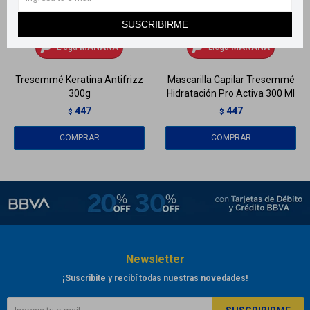
SUSCRIBIRME
Llega
MAÑANA
Llega
MAÑANA
Llega
MAÑANA
Llega
MAÑANA
Tresemmé Keratina Antifrizz
Mascarilla Capilar Tresemmé
300g
Hidratación Pro Activa 300 Ml
447
447
$
$
Newsletter
¡Suscribite y recibí todas nuestras novedades!